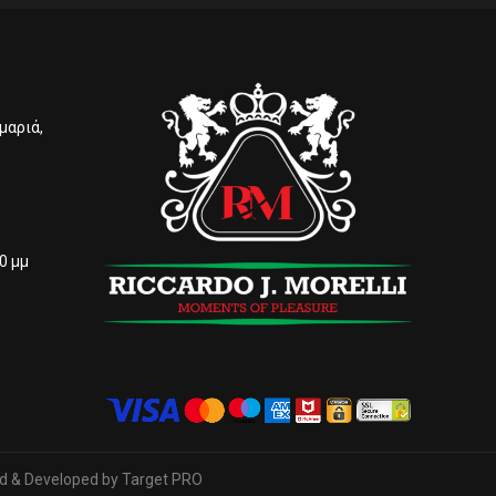
μαριά,
00 μμ
d & Developed by
Target PRO