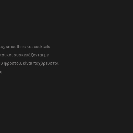
, smoothies και cocktails.
αι και συσκευάζονται με
ου φρούτου, είναι παχύρευστοι
η.