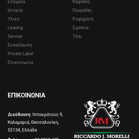
Εταιρεία
Καφέδες
Ιστορία
Πουρεδες
Υλικό
Ροφήματα
Leasing
Σιρόπια
Service
Τσάι
Εκπαίδευση
Private Label
Επικοινωνία
ΕΠΙΚΟΙΝΩΝΊΑ
Διεύθυνση:
Ιπποκράτους 9,
Καλαμαριά, Θεσσαλονίκη,
55134, Ελλάδα