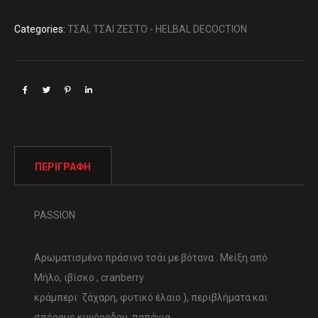
Categories:
ΤΣΑΙ
,
ΤΣΑΙ ΖΕΣΤΟ - HELBAL DECOCTION
ΠΕΡΙΓΡΑΦΉ
PASSION
Αρωματισμένο πράσινο τσάι με βότανα . Μείξη από
Μήλο, ιβίσκο , cranberry
κράμπερι ζάχαρη, φυτικό έλαιο ), περιβλήματα και
σπόρους κυνόροδου, παπάγια