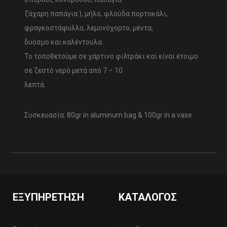
ζάχαρη παπάγια ), μήλο, φλούδα πορτοκάλι,
φραγκοστάφυλλο, λεμονόχορτο, μέντα,
δυόσμο και καλέντουλα.
Το τοποθετούμε σε χάρτινο φιλτράκι και είναι έτοιμο
σε ζεστό νερό μετά από 7 – 10
λεπτά.
Συσκευασία: 80gr in aluminum bag & 100gr in a vase
ΕΞΥΠΗΡΈΤΗΣΗ
ΚΑΤΆΛΟΓΟΣ