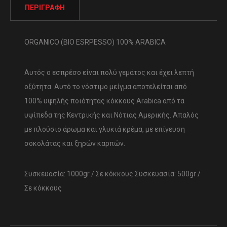
ΠΕΡΙΓΡΑΦΉ
ORGANICO (BIO ESRPESSO) 100% ARABICA
Αυτός ο εσπρέσο είναι πολύ γεμάτος και έχει λεπτή
οξύτητα. Αυτό το νόστιμο μείγμα αποτελείται από
100% υψηλής ποιότητας κόκκους Arabica από τα
υψίπεδα της Κεντρικής και Νότιας Αμερικής. Απαλός
με πλούσιο άρωμα και γλυκιά κρέμα, με επίγευση
σοκολάτας και ξηρών καρπών.
Συσκευασία: 1000gr / Σε κόκκους Συσκευασία: 500gr /
Σε κόκκους