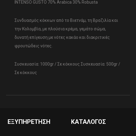
INTENSO GUSTO 70% Arabica 30% Robusta
Συνδυασμός κόκκων από το Βιετνάμ, τη Βραζιλία και
την Κολομβία, με πλούσια κρέμα, γεμάτο σώμα,
δυνατή επίγευση με νότες κακάο και διακριτικές
φρουτώδεις νότες.
Συσκευασία: 1000gr / Σε κόκκους Συσκευασία: 500gr /
Σε κόκκους
ΕΞΥΠΗΡΈΤΗΣΗ
ΚΑΤΆΛΟΓΟΣ