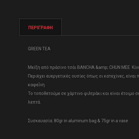
ΠΕΡΙΓΡΑΦΉ
GREEN TEA
Μείξη από πράσινο τσάι BANCHA &amp; CHUN MEE Κί
Περιέχει ευεργετικές ουσίες όπως οι κατεχίνες, είναι 
καφεΐνη
Το τοποθετούμε σε χάρτινο φιλτράκι και είναι έτοιμο σ
λεπτά.
Συσκευασία: 80gr in aluminum bag & 75gr in a vase