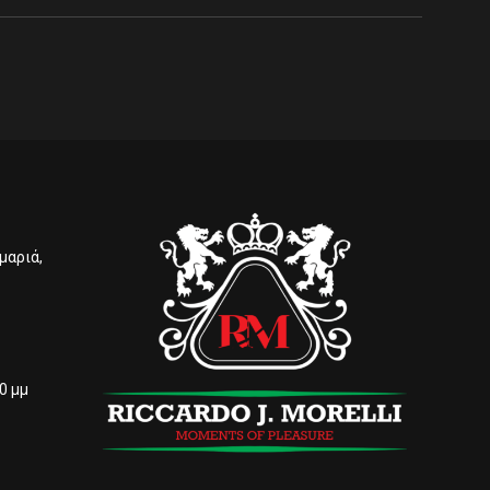
μαριά,
00 μμ