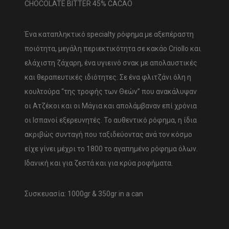
CHOCOLATE BITTER 45% CACAO
Ένα καταπληκτικό specialty ρόφημα με αξεπέραστη
ποιότητα, μεγάλη περιεκτικότητα σε κακάο Criollo και
ελάχιστη ζάχαρη, ένα υγιεινό σνακ με απολαυστικές
και θεραπευτικές ιδιότητες. Σε ένα φλιτζάνι όλη η
κουλτούρα “της τροφής των Θεών” που ανακάλυψαν
οι Ατζέκοι και οι Μάγια και απολάμβαναν επί χρόνια
οι Ισπανοί εξερευνητές. Το αυθεντικό ρόφημα, η ίδια
ακριβώς συνταγή που ταξιδεύοντας ανά τον κόσμο
είχε γίνει μέχρι το 1800 το αγαπημένο ρόφημα όλων.
Ιδανική και για ζεστά και για κρύα ροφήματα.
Συσκευασία: 1000gr & 350gr in a can