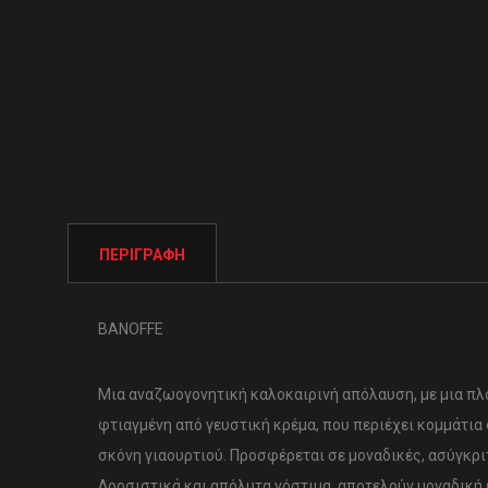
ΠΕΡΙΓΡΑΦΉ
BANOFFE
Μια αναζωογονητική καλοκαιρινή απόλαυση, με μια π
φτιαγμένη από γευστική κρέμα, που περιέχει κομμάτια
σκόνη γιαουρτιού. Προσφέρεται σε μοναδικές, ασύγκρι
Δροσιστικά και απόλυτα νόστιμα, αποτελούν μοναδική 