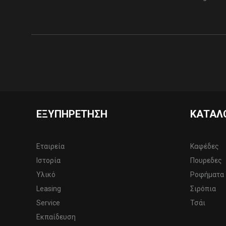
ΕΞΥΠΗΡΈΤΗΣΗ
ΚΑΤΆΛ
Εταιρεία
Καφέδες
Ιστορία
Πουρεδες
Υλικό
Ροφήματα
Leasing
Σιρόπια
Service
Τσάι
Εκπαίδευση