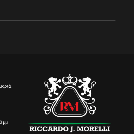
μαριά,
00 μμ